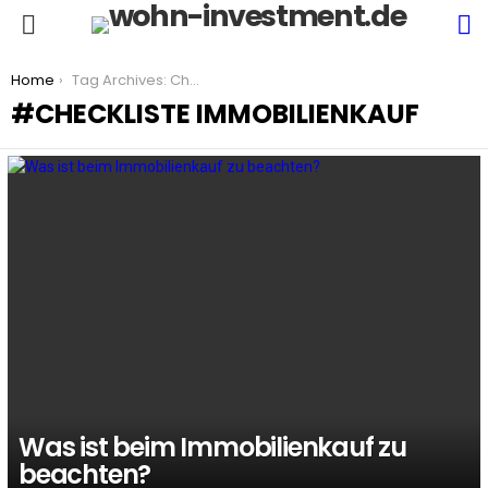
S
Menu
You are here:
Home
Tag Archives: Checkliste Immobilienkauf
CHECKLISTE IMMOBILIENKAUF
LATEST
STORIES
Was ist beim Immobilienkauf zu
beachten?