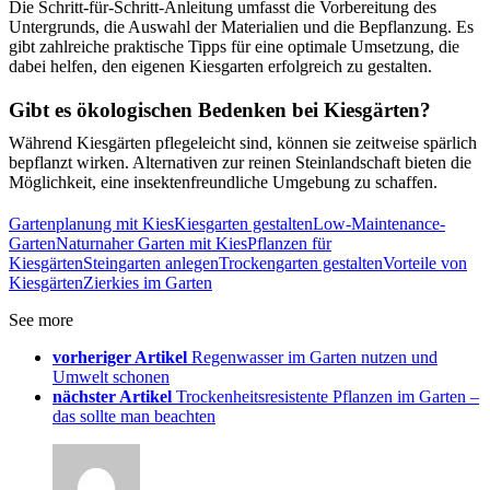
Die Schritt-für-Schritt-Anleitung umfasst die Vorbereitung des
Untergrunds, die Auswahl der Materialien und die Bepflanzung. Es
gibt zahlreiche praktische Tipps für eine optimale Umsetzung, die
dabei helfen, den eigenen Kiesgarten erfolgreich zu gestalten.
Gibt es ökologischen Bedenken bei Kiesgärten?
Während Kiesgärten pflegeleicht sind, können sie zeitweise spärlich
bepflanzt wirken. Alternativen zur reinen Steinlandschaft bieten die
Möglichkeit, eine insektenfreundliche Umgebung zu schaffen.
Gartenplanung mit Kies
Kiesgarten gestalten
Low-Maintenance-
Garten
Naturnaher Garten mit Kies
Pflanzen für
Kiesgärten
Steingarten anlegen
Trockengarten gestalten
Vorteile von
Kiesgärten
Zierkies im Garten
See more
vorheriger Artikel
Regenwasser im Garten nutzen und
Umwelt schonen
nächster Artikel
Trockenheitsresistente Pflanzen im Garten –
das sollte man beachten