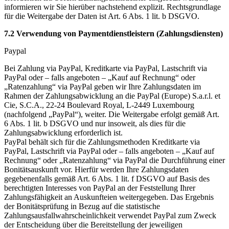
informieren wir Sie hierüber nachstehend explizit. Rechtsgrundlage
für die Weitergabe der Daten ist Art. 6 Abs. 1 lit. b DSGVO.
7.2 Verwendung von Paymentdienstleistern (Zahlungsdiensten)
Paypal
Bei Zahlung via PayPal, Kreditkarte via PayPal, Lastschrift via
PayPal oder – falls angeboten – „Kauf auf Rechnung“ oder
„Ratenzahlung“ via PayPal geben wir Ihre Zahlungsdaten im
Rahmen der Zahlungsabwicklung an die PayPal (Europe) S.a.r.l. et
Cie, S.C.A., 22-24 Boulevard Royal, L-2449 Luxembourg
(nachfolgend „PayPal“), weiter. Die Weitergabe erfolgt gemäß Art.
6 Abs. 1 lit. b DSGVO und nur insoweit, als dies für die
Zahlungsabwicklung erforderlich ist.
PayPal behält sich für die Zahlungsmethoden Kreditkarte via
PayPal, Lastschrift via PayPal oder – falls angeboten – „Kauf auf
Rechnung“ oder „Ratenzahlung“ via PayPal die Durchführung einer
Bonitätsauskunft vor. Hierfür werden Ihre Zahlungsdaten
gegebenenfalls gemäß Art. 6 Abs. 1 lit. f DSGVO auf Basis des
berechtigten Interesses von PayPal an der Feststellung Ihrer
Zahlungsfähigkeit an Auskunfteien weitergegeben. Das Ergebnis
der Bonitätsprüfung in Bezug auf die statistische
Zahlungsausfallwahrscheinlichkeit verwendet PayPal zum Zweck
der Entscheidung über die Bereitstellung der jeweiligen