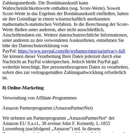
Zahlungsmethode. Die Bonitätsauskunft kann
Wahrscheinlichkeitswerte enthalten (sog. Score-Werte). Soweit
Score-Werte in das Ergebnis der Bonitätsauskunft einfließen, haben
sie ihre Grundlage in einem wissenschaftlich anerkannten
mathematisch-statistischen Verfahren. In die Berechnung der Score-
Werte fließen unter anderem, aber nicht ausschließlich,
Anschriftendaten ein. Weitere datenschutzrechtliche Informationen,
unter anderem zu den verwendeten Auskunfteien, entnehmen Sie
bitte der Datenschutzerklärung von
PayPal:
https://www.paypal.com/de/webapps/mpp/ua/privacy-full
Sie können dieser Verarbeitung Ihrer Daten jederzeit durch eine
Nachricht an PayPal widersprechen. Jedoch bleibt PayPal ggf.
weiterhin berechtigt, Ihre personenbezogenen Daten zu verarbeiten,
sofern dies zur vertragsgemäßen Zahlungsabwicklung erforderlich
ist.
8) Online-Marketing
Verwendung von Affiliate-Programmen
Amazon Partnerprogramm (AmazonPartnerNet)
Wir nehmen am Partnerprogramm „AmazonPartnerNet“ der
Amazon EU S.a.r.l., 38 avenue John F. Kennedy, L-1855
Luxemburg (nachfolgend „Amazon“) teil. In diesem