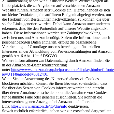
Zusammenhang haben wir auf unserer Website Werbeanzeigen als
Links platziert, die zu Angeboten auf verschiedenen Amazon-
Websites führen. Amazon setzt Cookies ein. Hierbei handelt es sich
um kleine Textdateien, die auf Ihrem Endgerät abgelegt werden, um
die Herkunft von Bestellungen nachvollziehen zu können, die über
solche Links generiert wurden. Dabei kann Amazon unter anderem
erkennen, dass Sie den Partnerlink auf unserer Website angeklickt
haben. Diese Informationen werden zur Zahlungsabwicklung
zwischen uns und Amazon benötigt. Sofern die Informationen auch
personenbezogen Daten enthalten, erfolgt die beschriebene
Verarbeitung auf Grundlage unseres berechtigten finanziellen
Interesses an der Abwicklung von Provisionszahlungen mit Amazon
gemäß Art. 6 Abs. 1 lit. f DSGVO.
Weitere Informationen zur Datennutzung durch Amazon finden Sie
in der Amazon.de-Datenschutzerklärung
unter
https://www.amazon.de/gp/help/customer/display.html/ref=foote
ie=UTF8&nodeId=3312401
Wenn Sie die Auswertung des Nutzerverhaltens via Cookies
blockieren möchten, können Sie Ihren Browser so einstellen, dass
Sie über das Setzen von Cookies informiert werden und einzeln
über deren Annahme entscheiden oder die Annahme von Cookies
für bestimmte Fälle oder generell ausschließen. Sie können die
interessenbezogenen Anzeigen bei Amazon auch über den
Link
https://www.amazon.de/gp/dra/info
deaktivieren.
Soweit rechtlich erforderlich, haben wir zur vorstehend dargestellten