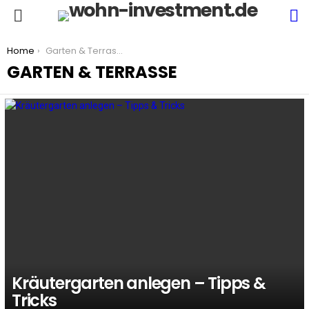
S
Menu
You are here:
Home
Garten & Terrasse
GARTEN & TERRASSE
LATEST
STORIES
Kräutergarten anlegen – Tipps &
Tricks