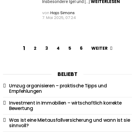
WEITERLESEN
Insbesondere Igel und […]
von
Hajo Simons
7. Mai 2025, 07:24
1
WEITER
2
3
4
5
6
BELIEBT
Umzug organisieren – praktische Tipps und
Empfehlungen
Investment in Immobilien – wirtschaftlich korrekte
Bewertung
Was ist eine Mietausfallversicherung und wann ist sie
sinnvoll?