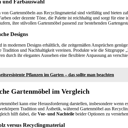
en und Farbauswahl
n
von Gartenmöbeln aus Recyclingmaterial sind vielfältig und bieten za
arben oder dezente Töne, die Palette ist reichhaltig und sorgt für eine i
ufern, ihre stilvollen Gartenmöbel passend zur bestehenden Gartenges
sche Designs
d in modernen Designs erhältlich, die zeitgemäßen Ansprüchen genügen
ie Tradition und Nachhaltigkeit vereinen. Produkte wie die Sitzgruppe 
ieren durch ihr elegantes Aussehen eine flexiblere Anpassung an vers
itsresistente Pflanzen im Garten – das sollte man beachten
che Gartenmöbel im Vergleich
rtenmöbel kann eine Herausforderung darstellen, insbesondere wenn es
verkörpern Tradition und Ästhetik, während Gartenmöbel aus Recycli
eich hilft dabei, die
Vor- und Nachteile
beider Optionen zu verstehen
lz versus Recyclingmaterial