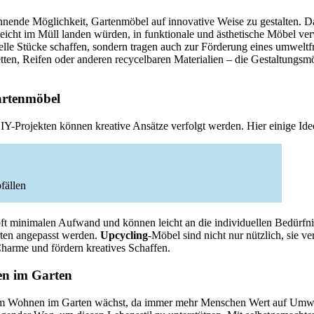
annende Möglichkeit, Gartenmöbel auf innovative Weise zu gestalten. D
elleicht im Müll landen würden, in funktionale und ästhetische Möbel ve
elle Stücke schaffen, sondern tragen auch zur Förderung eines umweltf
etten, Reifen oder anderen recycelbaren Materialien – die Gestaltungsm
artenmöbel
Y-Projekten können kreative Ansätze verfolgt werden. Hier einige Ide
fällen
oft minimalen Aufwand und können leicht an die individuellen Bedürfn
ten angepasst werden.
Upcycling
-Möbel sind nicht nur nützlich, sie v
harme und fördern kreatives Schaffen.
en im Garten
em Wohnen im Garten wächst, da immer mehr Menschen Wert auf Umwe