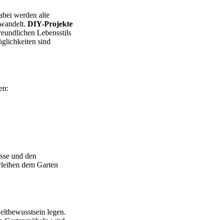
abei werden alte
rwandelt.
DIY-Projekte
reundlichen Lebensstils
öglichkeiten sind
en:
isse und den
erleihen dem Garten
ltbewusstsein legen.