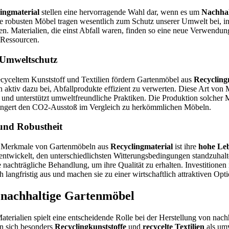
ingmaterial
stellen eine hervorragende Wahl dar, wenn es um
Nachhal
e robusten Möbel tragen wesentlich zum Schutz unserer Umwelt bei, in
den. Materialien, die einst Abfall waren, finden so eine neue Verwendun
 Ressourcen.
 Umweltschutz
cyceltem Kunststoff und Textilien fördern Gartenmöbel aus
Recycling
en aktiv dazu bei, Abfallprodukte effizient zu verwerten. Diese Art von
nd unterstützt umweltfreundliche Praktiken. Die Produktion solcher M
ringert den CO2-Ausstoß im Vergleich zu herkömmlichen Möbeln.
und Robustheit
n Merkmale von Gartenmöbeln aus
Recyclingmaterial
ist ihre
hohe Le
 entwickelt, den unterschiedlichsten Witterungsbedingungen standzuhalte
 nachträgliche Behandlung, um ihre Qualität zu erhalten. Investitionen
h langfristig aus und machen sie zu einer wirtschaftlich attraktiven Opti
 nachhaltige Gartenmöbel
terialien spielt eine entscheidende Rolle bei der Herstellung von nac
en sich besonders
Recyclingkunststoffe
und
recycelte Textilien
als umw