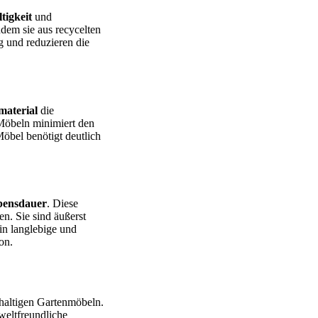
tigkeit
und
dem sie aus recycelten
g und reduzieren die
material
die
 Möbeln minimiert den
öbel benötigt deutlich
bensdauer
. Diese
n. Sie sind äußerst
 in langlebige und
on.
hhaltigen Gartenmöbeln.
eltfreundliche