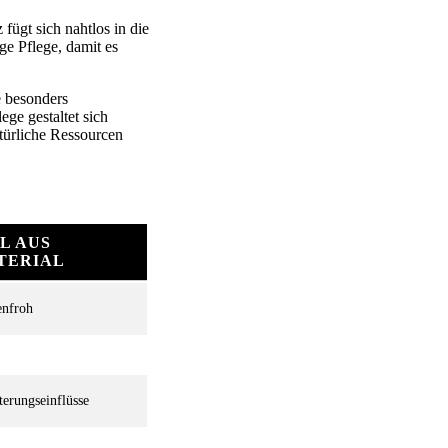
fügt sich nahtlos in die
ge Pflege, damit es
 besonders
ege gestaltet sich
atürliche Ressourcen
L AUS
TERIAL
enfroh
erungseinflüsse