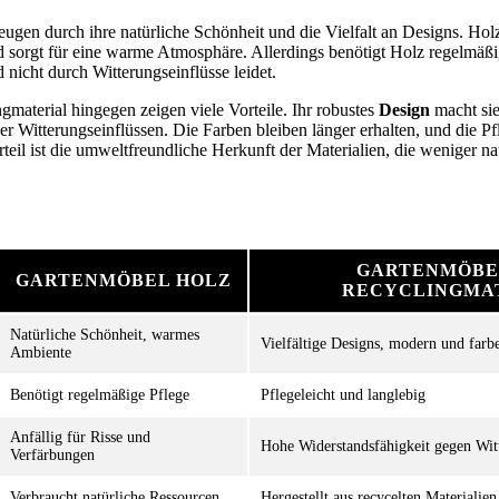
ugen durch ihre natürliche Schönheit und die Vielfalt an Designs. Holz 
 sorgt für eine warme Atmosphäre. Allerdings benötigt Holz regelmäßi
 nicht durch Witterungseinflüsse leidet.
material hingegen zeigen viele Vorteile. Ihr robustes
Design
macht sie
 Witterungseinflüssen. Die Farben bleiben länger erhalten, und die Pfl
rteil ist die umweltfreundliche Herkunft der Materialien, die weniger n
GARTENMÖBE
GARTENMÖBEL HOLZ
RECYCLINGMA
Natürliche Schönheit, warmes
Vielfältige Designs, modern und farb
Ambiente
Benötigt regelmäßige Pflege
Pflegeleicht und langlebig
Anfällig für Risse und
Hohe Widerstandsfähigkeit gegen Witt
Verfärbungen
Verbraucht natürliche Ressourcen
Hergestellt aus recycelten Materialien