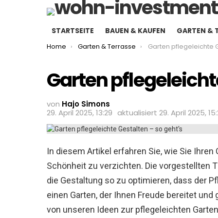
STARTSEITE
BAUEN & KAUFEN
GARTEN & 
You are here:
Home
Garten & Terrasse
Garten pflegeleichte Gest
Garten pflegeleicht
von
Hajo Simons
29. April 2025, 13:29
aktualisiert
29. April 2025, 15
In diesem Artikel erfahren Sie, wie Sie Ihren
Schönheit zu verzichten. Die vorgestellten 
die Gestaltung so zu optimieren, dass der P
einen Garten, der Ihnen Freude bereitet und 
von unseren Ideen zur pflegeleichten Garten