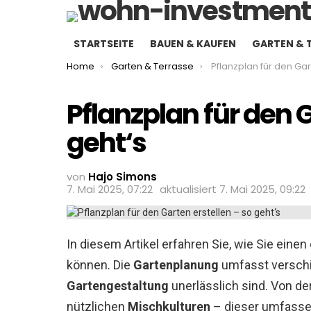
STARTSEITE
BAUEN & KAUFEN
GARTEN & 
You are here:
Home
Garten & Terrasse
Pflanzplan für den Garten ers
Pflanzplan für den G
geht‘s
von
Hajo Simons
7. Mai 2025, 07:22
aktualisiert
7. Mai 2025, 09:22
In diesem Artikel erfahren Sie, wie Sie einen
können. Die
Gartenplanung
umfasst verschi
Gartengestaltung
unerlässlich sind. Von de
nützlichen
Mischkulturen
– dieser umfassend