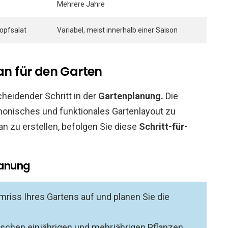
Mehrere Jahre
opfsalat
Variabel, meist innerhalb einer Saison
lan für den Garten
cheidender Schritt in der
Gartenplanung.
Die
rmonisches und funktionales Gartenlayout zu
an zu erstellen, befolgen Sie diese
Schritt-für-
lanung
mriss Ihres Gartens auf und planen Sie die
schen einjährigen und mehrjährigen Pflanzen,