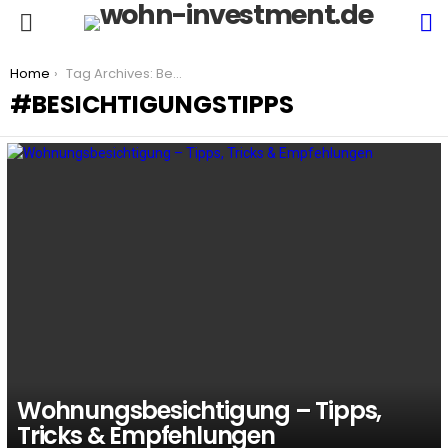
S
Menu
You are here:
Home
Tag Archives: Besichtigungstipps
BESICHTIGUNGSTIPPS
LATEST
STORIES
Wohnungsbesichtigung – Tipps,
Tricks & Empfehlungen