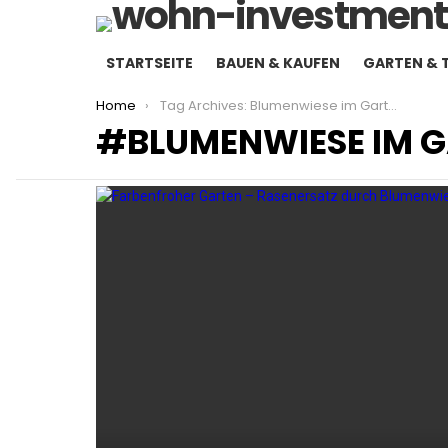
STARTSEITE
BAUEN & KAUFEN
GARTEN & 
You are here:
Home
Tag Archives: Blumenwiese im Garten
BLUMENWIESE IM 
LATEST
STORIES