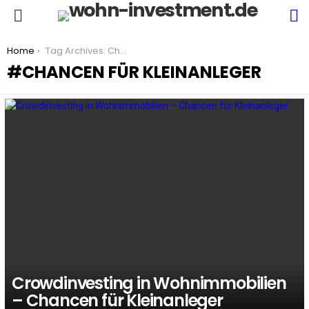
S
Menu
You are here:
Home
Tag Archives: Chancen für Kleinanleger
CHANCEN FÜR KLEINANLEGER
LATEST
STORIES
Crowdinvesting in Wohnimmobilien
– Chancen für Kleinanleger