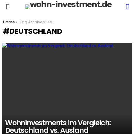
S
Menu
You are here:
Home
Tag Archives: Deutschland
DEUTSCHLAND
LATEST
STORIES
Wohninvestments im Vergleich:
Deutschland vs. Ausland