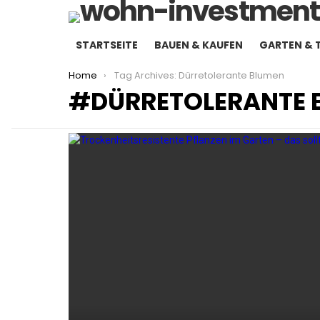
STARTSEITE
BAUEN & KAUFEN
GARTEN & 
You are here:
Home
Tag Archives: Dürretolerante Blumen
DÜRRETOLERANTE 
LATEST
STORIES