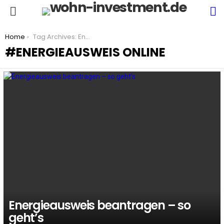
S
Menu
You are here:
Home
Tag Archives: Energieausweis online
ENERGIEAUSWEIS ONLINE
LATEST
STORIES
Energieausweis beantragen – so
geht’s