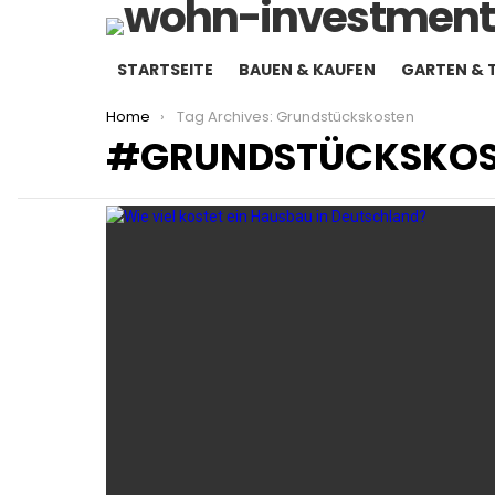
STARTSEITE
BAUEN & KAUFEN
GARTEN & 
You are here:
Home
Tag Archives: Grundstückskosten
GRUNDSTÜCKSKOS
LATEST
STORIES