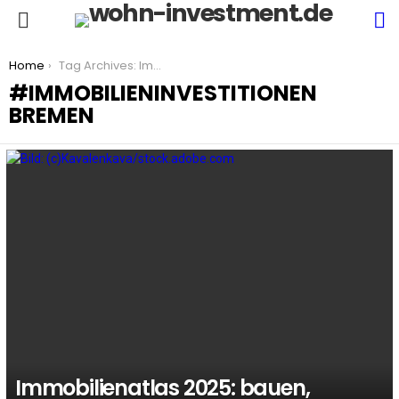
S
Menu
You are here:
Home
Tag Archives: Immobilieninvestitionen Bremen
IMMOBILIENINVESTITIONEN
BREMEN
LATEST
STORIES
Immobilienatlas 2025: bauen,