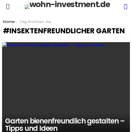
S
Menu
You are here:
Home
Tag Archives: Insektenfreundlicher Garten
INSEKTENFREUNDLICHER GARTEN
LATEST
STORIES
Garten bienenfreundlich gestalten –
Tipps und Ideen