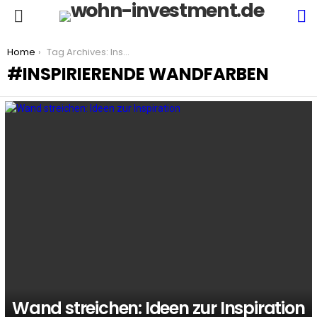
S
Menu
You are here:
Home
Tag Archives: Inspirierende Wandfarben
INSPIRIERENDE WANDFARBEN
LATEST
STORIES
Wand streichen: Ideen zur Inspiration