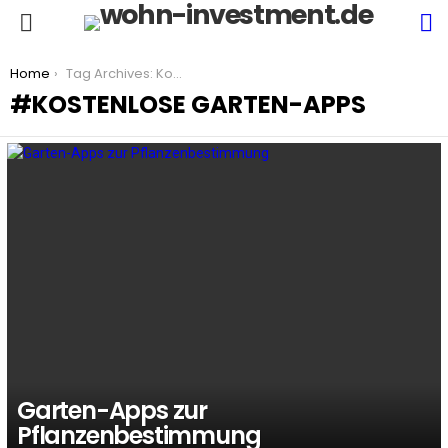
S
Menu
You are here:
Home
Tag Archives: Kostenlose Garten-Apps
KOSTENLOSE GARTEN-APPS
LATEST
STORIES
Garten-Apps zur
Pflanzenbestimmung