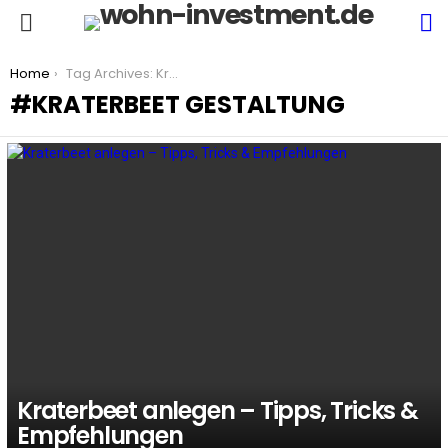
S
Menu
You are here:
Home
Tag Archives: Kraterbeet Gestaltung
KRATERBEET GESTALTUNG
LATEST
STORIES
Kraterbeet anlegen – Tipps, Tricks &
Empfehlungen