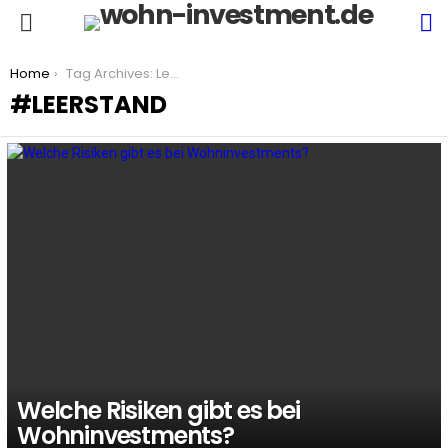
S
Menu
You are here:
Home
Tag Archives: Leerstand
LEERSTAND
LATEST
STORIES
Welche Risiken gibt es bei
Wohninvestments?