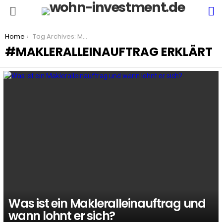
S
Menu
You are here:
Home
Tag Archives: Makleralleinauftrag erklärt
MAKLERALLEINAUFTRAG ERKLÄRT
LATEST
STORIES
Was ist ein Makleralleinauftrag und
wann lohnt er sich?