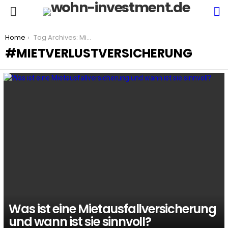
S
Menu
You are here:
Home
Tag Archives: Mietverlustversicherung
MIETVERLUSTVERSICHERUNG
LATEST
STORIES
Was ist eine Mietausfallversicherung
und wann ist sie sinnvoll?