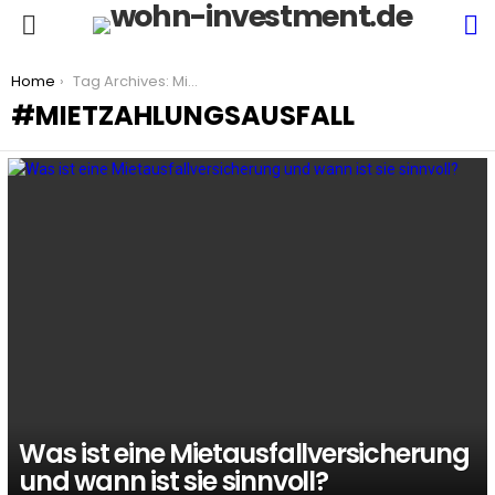
S
Menu
You are here:
Home
Tag Archives: Mietzahlungsausfall
MIETZAHLUNGSAUSFALL
LATEST
STORIES
Was ist eine Mietausfallversicherung
und wann ist sie sinnvoll?