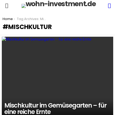
S
Menu
You are here:
Home
Tag Archives: Mischkultur
MISCHKULTUR
LATEST
STORIES
Mischkultur im Gemüsegarten – für
eine reiche Ernte