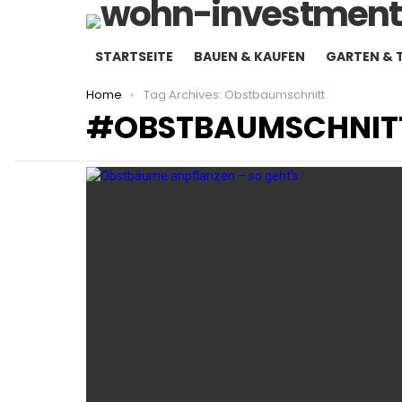
STARTSEITE
BAUEN & KAUFEN
GARTEN & 
You are here:
Home
Tag Archives: Obstbaumschnitt
OBSTBAUMSCHNIT
LATEST
STORIES