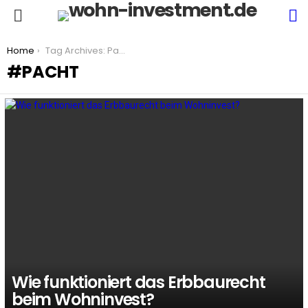
S
Menu
You are here:
Home
Tag Archives: Pacht
PACHT
LATEST
STORIES
Wie funktioniert das Erbbaurecht
beim Wohninvest?