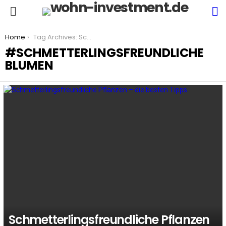
S
Menu
You are here:
Home
Tag Archives: Schmetterlingsfreundliche Blumen
SCHMETTERLINGSFREUNDLICHE
BLUMEN
LATEST
STORIES
Schmetterlingsfreundliche Pflanzen