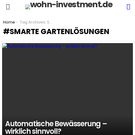
S
Menu
You are here:
Home
Tag Archives: Smarte Gartenlösungen
SMARTE GARTENLÖSUNGEN
LATEST
STORIES
Automatische Bewässerung –
wirklich sinnvoll?