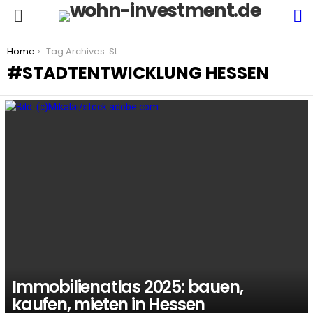
S
Menu
You are here:
Home
Tag Archives: Stadtentwicklung Hessen
STADTENTWICKLUNG HESSEN
LATEST
STORIES
Immobilienatlas 2025: bauen,
kaufen, mieten in Hessen