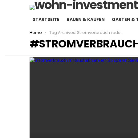
STARTSEITE
BAUEN & KAUFEN
GARTEN & 
You are here:
Home
Tag Archives: Stromverbrauch reduzieren
STROMVERBRAUCH
LATEST
STORIES