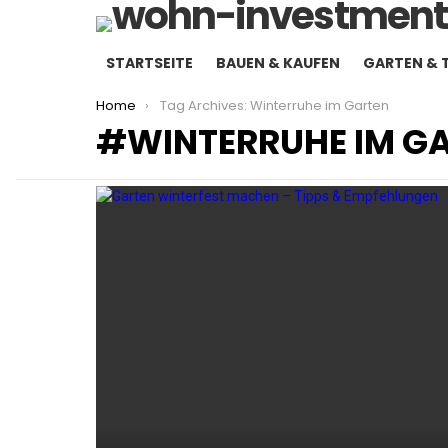
STARTSEITE
BAUEN & KAUFEN
GARTEN & 
You are here:
Home
Tag Archives: Winterruhe im Garten
WINTERRUHE IM G
LATEST
STORIES