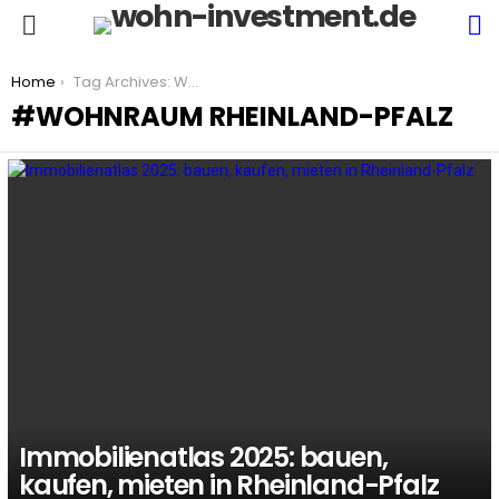
S
Menu
You are here:
Home
Tag Archives: Wohnraum Rheinland-Pfalz
WOHNRAUM RHEINLAND-PFALZ
LATEST
STORIES
Immobilienatlas 2025: bauen,
kaufen, mieten in Rheinland-Pfalz