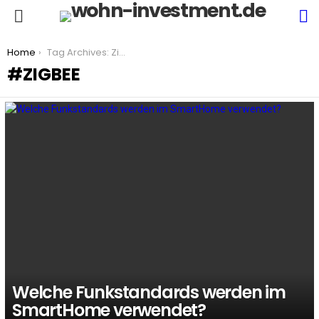
S
Menu
You are here:
Home
Tag Archives: Zigbee
ZIGBEE
LATEST
STORIES
Welche Funkstandards werden im
SmartHome verwendet?