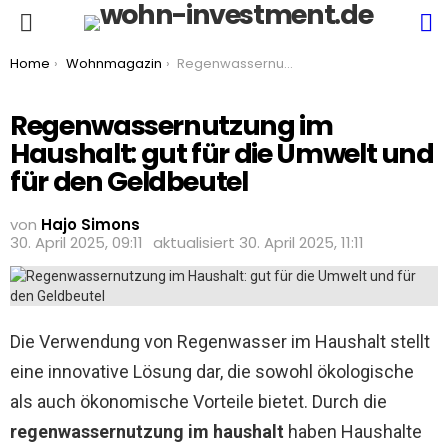
S
Menu
You are here:
Home
Wohnmagazin
Regenwassernutzung im Haushalt: gut für die Umwelt und für den Geldbeutel
Regenwassernutzung im
Haushalt: gut für die Umwelt und
für den Geldbeutel
von
Hajo Simons
30. April 2025, 09:11
aktualisiert
30. April 2025, 11:11
Die Verwendung von Regenwasser im Haushalt stellt
eine innovative Lösung dar, die sowohl ökologische
als auch ökonomische Vorteile bietet. Durch die
regenwassernutzung im haushalt
haben Haushalte