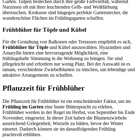
Garten. Tulpen bestechen durch ihre große Farbvielfalt, während
Narzissen oft mit ihrer leuchtenden Gelb- und Weißfärbung
überraschen. Krokusse sind hingegen perfekte Gartenstecker, die
wunderschöne Flächen im Frühlingsgarten schaffen.
Frühblüher für Töpfe und Kübel
Für die Gestaltung von Balkonen oder Terrassen empfiehlt es sich,
Frühblüher für Töpfe
und Kübel auszuwählen. Hyazinthen und
Amaryllis bieten eine hervorragende Möglichkeit, eine
frühlingshafte Stimmung in die Wohnung zu bringen. Sie sind
pflegeleicht und erfordern nur wenig Platz. Bei der Auswahl ist es
ratsam, verschiedene Zwiebelblumen zu mischen, um lebendige und
attraktive Arrangements zu schaffen.
Pflanzzeit für Frühblüher
Die Pflanzzeit für Frühblüher ist ein entscheidender Faktor, um im
Frühling im Garten
eine bunte Blütenpracht zu erleben.
Frühblüher werden in der Regel im Herbst, von September bis Ende
November, eingesetzt. In dieser Zeit haben die Blumenzwiebeln
ausreichend Gelegenheit, Wurzeln zu bilden, bevor der Winter
einsetzt. Dadurch können sie im darauffolgenden Frühling
prachtvoll erblühen.