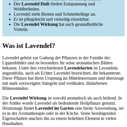
Der
Lavendel Duft
fördert Entspannung und
Wohlbefinden.
Lavendel zieht Bienen und Schmetterlinge an.
Er ist pflegeleicht und vielseitig einsetzbar.
Die
Lavendel Wirkung
hat auch gesundheitliche
Vorteile.
Was ist Lavendel?
Lavendel gehört zur Gattung der Pflanzen in der Familie der
Lippenblütler und ist besonders für seine aromatischen Blüten
bekannt. Unter den verschiedenen
Lavendelarten
ist Lavandula
angustifolia, auch als Echter Lavendel bezeichnet, die bekannteste.
Diese Pflanze hat ihren Ursprung im Mittelmeerraum und überzeugt
mit stark verzweigten Stängeln und vertikalen, lilafarbenen
Blütenständen.
Die
Lavendel Wirkung
ist sowohl aromatisch als auch heilend. In
der Antike wurde Lavendel als bedeutende Heilpflanze genutzt.
Heutzutage findet
Lavendel im Garten
eine breite Anwendung, sei
es in der Aromatherapie oder in der Küche. Seine beruhigenden
Eigenschaften machen ihn zu einem beliebten Element in vielen
Haushalten.