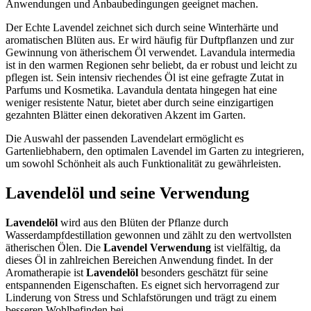
Anwendungen und Anbaubedingungen geeignet machen.
Der Echte Lavendel zeichnet sich durch seine Winterhärte und
aromatischen Blüten aus. Er wird häufig für Duftpflanzen und zur
Gewinnung von ätherischem Öl verwendet. Lavandula intermedia
ist in den warmen Regionen sehr beliebt, da er robust und leicht zu
pflegen ist. Sein intensiv riechendes Öl ist eine gefragte Zutat in
Parfums und Kosmetika. Lavandula dentata hingegen hat eine
weniger resistente Natur, bietet aber durch seine einzigartigen
gezahnten Blätter einen dekorativen Akzent im Garten.
Die Auswahl der passenden Lavendelart ermöglicht es
Gartenliebhabern, den optimalen Lavendel im Garten zu integrieren,
um sowohl Schönheit als auch Funktionalität zu gewährleisten.
Lavendelöl und seine Verwendung
Lavendelöl
wird aus den Blüten der Pflanze durch
Wasserdampfdestillation gewonnen und zählt zu den wertvollsten
ätherischen Ölen. Die
Lavendel Verwendung
ist vielfältig, da
dieses Öl in zahlreichen Bereichen Anwendung findet. In der
Aromatherapie ist
Lavendelöl
besonders geschätzt für seine
entspannenden Eigenschaften. Es eignet sich hervorragend zur
Linderung von Stress und Schlafstörungen und trägt zu einem
besseren Wohlbefinden bei.