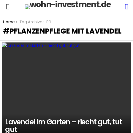
S
Menu
You are here:
Home
Tag Archives: Pflanzenpflege mit Lavendel
PFLANZENPFLEGE MIT LAVENDEL
LATEST
STORIES
Lavendel im Garten – riecht gut, tut
gut