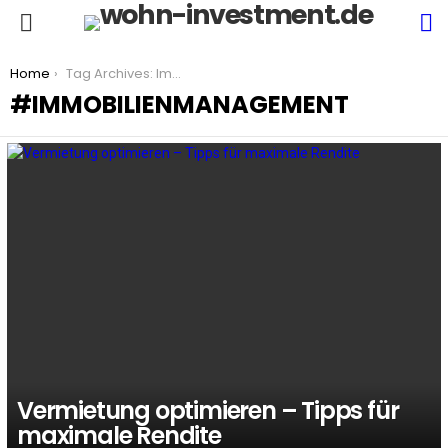
S
Menu
You are here:
Home
Tag Archives: Immobilienmanagement
IMMOBILIENMANAGEMENT
LATEST
STORIES
Vermietung optimieren – Tipps für
maximale Rendite