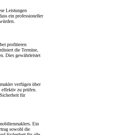
ese Leistungen
ass ein professioneller
 würden.
bei profitieren
diniert die Termine,
n. Dies gewährleistet
nmakler verfügen über
effektiv zu prüfen.
Sicherheit für
mmobilienmaklers. Ein
rtrag sowohl die
nd Sicherheit für alle