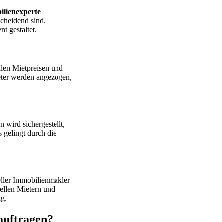
lienexperte
scheidend sind.
t gestaltet.
llen Mietpreisen und
ieter werden angezogen,
n wird sichergestellt,
s gelingt durch die
eller Immobilienmakler
ellen Mietern und
ng.
auftragen?