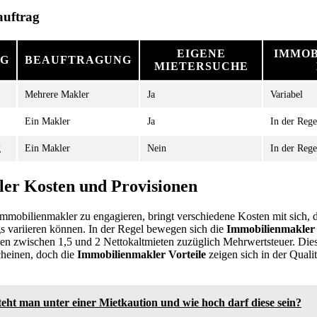
nauftrag
EIGENE
IMMOB
AG
BEAUFTRAGUNG
MIETERSUCHE
Mehrere Makler
Ja
Variabel
Ein Makler
Ja
In der Rege
g
Ein Makler
Nein
In der Rege
er Kosten und Provisionen
mmobilienmakler zu engagieren, bringt verschiedene Kosten mit sich, d
s variieren können. In der Regel bewegen sich die
Immobilienmakler
gen zwischen 1,5 und 2 Nettokaltmieten zuzüglich Mehrwertsteuer. Die
cheinen, doch die
Immobilienmakler Vorteile
zeigen sich in der Qualit
eht man unter einer Mietkaution und wie hoch darf diese sein?