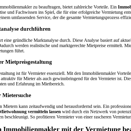
mmobilienmakler zu beauftragen, bietet zahlreiche Vorteile. Ein
Immobi
ise und Fachwissen ins Spiel, die für eine erfolgreiche Vermietung ent
 einem umfassenden Service, der die gesamte Vermietungsprozess effizien
tanalyse durchführen
t eine gründliche Marktanalyse durch. Diese Analyse basiert auf aktue
Dadurch werden realistische und marktgerechte Mietpreise ermittelt. M
tungen führt.
er Mietpreisgestaltung
staltung ist für Vermieter essenziell. Mit den Immobilienmakler Vorteile
attraktiv für Mieter als auch gewinnbringend für den Vermieter ist. Die
ten und Erfahrung im Mietbereich.
r Mietersuche
n Mietern kann zeitaufwendig und herausfordernd sein. Ein profession
Mietwohnung vermitteln lassen
wird durch ein Netzwerk von potenzi
en beschleunigt. So profitieren Vermieter von einer rascheren Vermietu
en Immobilienmakler mit der Vermietung be