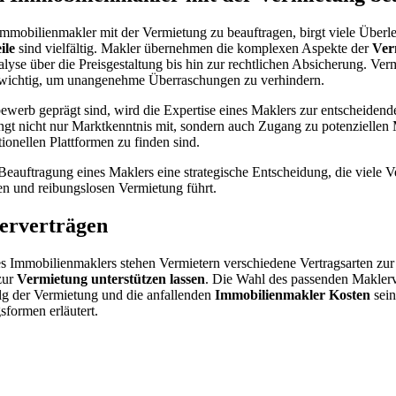
mmobilienmakler mit der Vermietung zu beauftragen, birgt viele Überl
ile
sind vielfältig. Makler übernehmen die komplexen Aspekte der
Ver
alyse über die Preisgestaltung bis hin zur rechtlichen Absicherung. Ve
rs wichtig, um unangenehme Überraschungen zu verhindern.
ewerb geprägt sind, wird die Expertise eines Maklers zur entscheidend
gt nicht nur Marktkenntnis mit, sondern auch Zugang zu potenziellen M
ionellen Plattformen zu finden sind.
eauftragung eines Maklers eine strategische Entscheidung, die viele Ve
hen und reibungslosen Vermietung führt.
erverträgen
s Immobilienmaklers stehen Vermietern verschiedene Vertragsarten zur
zur
Vermietung unterstützen lassen
. Die Wahl des passenden Maklerv
lg der Vermietung und die anfallenden
Immobilienmakler Kosten
sein
gsformen erläutert.