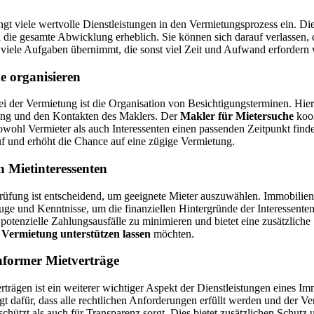
gt viele wertvolle Dienstleistungen in den Vermietungsprozess ein. Di
n die gesamte Abwicklung erheblich. Sie können sich darauf verlassen, d
viele Aufgaben übernimmt, die sonst viel Zeit und Aufwand erfordern
e organisieren
bei der Vermietung ist die Organisation von Besichtigungsterminen. Hier
ung und den Kontakten des Maklers. Der
Makler für Mietersuche
koor
sowohl Vermieter als auch Interessenten einen passenden Zeitpunkt finde
f und erhöht die Chance auf eine zügige Vermietung.
 Mietinteressenten
prüfung ist entscheidend, um geeignete Mieter auszuwählen. Immobilie
uge und Kenntnisse, um die finanziellen Hintergründe der Interessenten 
 potenzielle Zahlungsausfälle zu minimieren und bietet eine zusätzliche 
r
Vermietung unterstützen lassen
möchten.
nformer Mietverträge
rträgen ist ein weiterer wichtiger Aspekt der Dienstleistungen eines I
gt dafür, dass alle rechtlichen Anforderungen erfüllt werden und der Ve
schützt als auch für Transparenz sorgt. Dies bietet zusätzlichen Schutz u