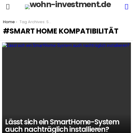
S
Menu
You are here:
Home
Tag Archives: Smart Home Kompatibilität
SMART HOME KOMPATIBILITÄT
LATEST
STORIES
Lässt sich ein SmartHome-System
auch nachträglich installieren?