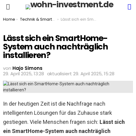
S
Menu
You are here:
Home
Technik & Smarthome
Lässt sich ein SmartHome-System auch nachträglich installieren?
Lässt sich ein SmartHome-
System auch nachträglich
installieren?
von
Hajo Simons
29. April 2025, 13:28
aktualisiert
29. April 2025, 15:28
In der heutigen Zeit ist die Nachfrage nach
intelligenten Lösungen für das Zuhause stark
gestiegen. Viele Menschen fragen sich:
Lässt sich
ein SmartHome-System auch nachträglich