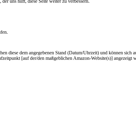
er uns hilft, diese Seite weiter zu verbessern.
ufen.
hen diese dem angegebenen Stand (Datum/Uhrzeit) und können sich auf 
ufzeitpunkt [auf der/den maßgeblichen Amazon-Website(s)] angezeigt 