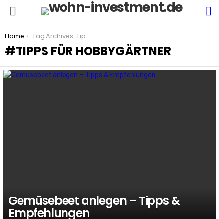
S
Menu
You are here:
Home
Tag Archives: Tipps für Hobbygärtner
TIPPS FÜR HOBBYGÄRTNER
LATEST
STORIES
Gemüsebeet anlegen – Tipps &
Empfehlungen