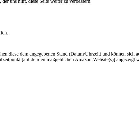
er uns hilft, diese Seite weiter zu verbessern.
ufen.
hen diese dem angegebenen Stand (Datum/Uhrzeit) und können sich auf 
ufzeitpunkt [auf der/den maßgeblichen Amazon-Website(s)] angezeigt 