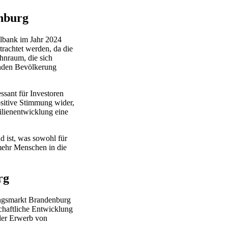
nburg
albank im Jahr 2024
rachtet werden, da die
hnraum, die sich
nden Bevölkerung
ssant für Investoren
ositive Stimmung wider,
ilienentwicklung eine
d ist, was sowohl für
 mehr Menschen in die
rg
nungsmarkt Brandenburg
chaftliche Entwicklung
 der Erwerb von