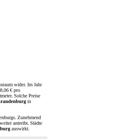
hnraum wider. Im Jahr
8,06 € pro
tmeter. Solche Preise
Brandenburg
in
ndenburgs. Zunehmend
iter antreibt. Städte
burg
auswirkt.