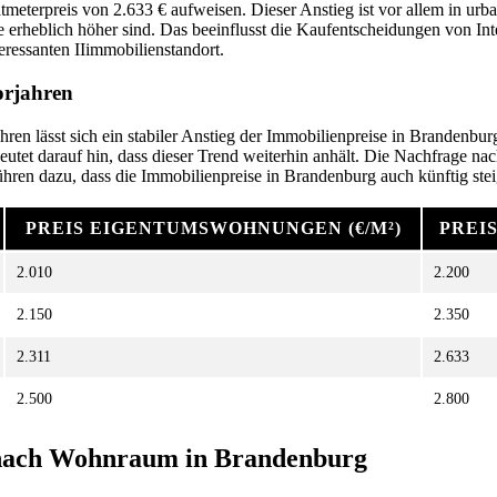
tmeterpreis von 2.633 € aufweisen. Dieser Anstieg ist vor allem in urb
e erheblich höher sind. Das beeinflusst die Kaufentscheidungen von In
eressanten IIimmobilienstandort.
orjahren
hren lässt sich ein stabiler Anstieg der Immobilienpreise in Brandenbu
eutet darauf hin, dass dieser Trend weiterhin anhält. Die Nachfrage 
ühren dazu, dass die Immobilienpreise in Brandenburg auch künftig ste
PREIS EIGENTUMSWOHNUNGEN (€/M²)
PREIS
2.010
2.200
2.150
2.350
2.311
2.633
2.500
2.800
 nach Wohnraum in Brandenburg