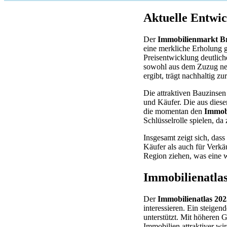
Aktuelle Entwi
Der
Immobilienmarkt B
eine merkliche Erholung g
Preisentwicklung deutlic
sowohl aus dem Zuzug ne
ergibt, trägt nachhaltig zu
Die attraktiven Bauzinsen
und Käufer. Die aus diese
die momentan den
Immob
Schlüsselrolle spielen, da 
Insgesamt zeigt sich, das
Käufer als auch für Verkä
Region ziehen, was eine 
Immobilienatlas
Der
Immobilienatlas 202
interessieren. Ein steige
unterstützt. Mit höheren 
Immobilien attraktiver wir