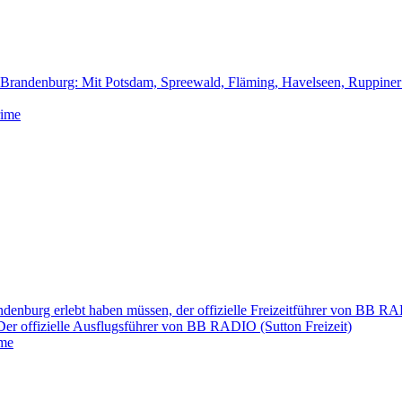
andenburg: Mit Potsdam, Spreewald, Fläming, Havelseen, Ruppiner
ndenburg erlebt haben müssen, der offizielle Freizeitführer von BB R
Der offizielle Ausflugsführer von BB RADIO (Sutton Freizeit)