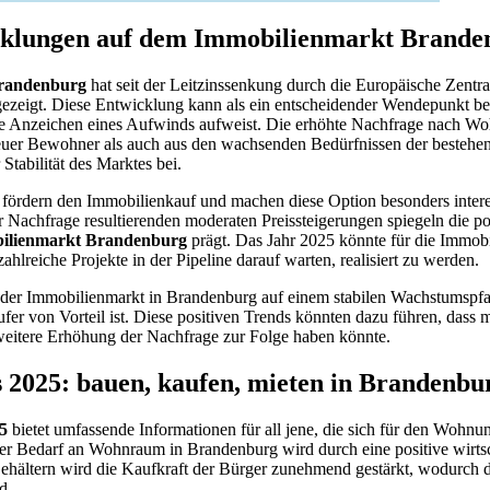
cklungen auf dem Immobilienmarkt Brande
randenburg
hat seit der Leitzinssenkung durch die Europäische Zentr
ezeigt. Diese Entwicklung kann als ein entscheidender Wendepunkt bet
he Anzeichen eines Aufwinds aufweist. Die erhöhte Nachfrage nach Wo
uer Bewohner als auch aus den wachsenden Bedürfnissen der bestehe
r Stabilität des Marktes bei.
 fördern den Immobilienkauf und machen diese Option besonders intere
r Nachfrage resultierenden moderaten Preissteigerungen spiegeln die p
ilienmarkt Brandenburg
prägt. Das Jahr 2025 könnte für die Immob
zahlreiche Projekte in der Pipeline darauf warten, realisiert zu werden.
s der Immobilienmarkt in Brandenburg auf einem stabilen Wachstumspfa
ufer von Vorteil ist. Diese positiven Trends könnten dazu führen, dass
weitere Erhöhung der Nachfrage zur Folge haben könnte.
 2025: bauen, kaufen, mieten in Brandenbu
5
bietet umfassende Informationen für all jene, die sich für den Woh
nder Bedarf an Wohnraum in Brandenburg wird durch eine positive wirts
Gehältern wird die Kaufkraft der Bürger zunehmend gestärkt, wodurch
d.