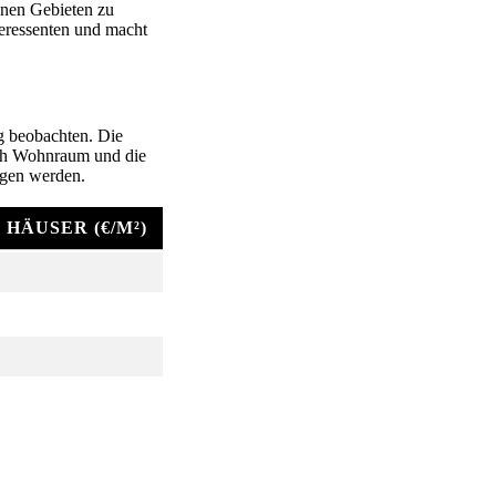
anen Gebieten zu
teressenten und macht
rg beobachten. Die
nach Wohnraum und die
igen werden.
 HÄUSER (€/M²)