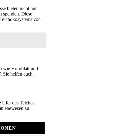
se bieten nicht nur
n spenden. Diese
n Teichökosystems von
en wie Hornblatt und
. Sie helfen auch,
 Ufer des Teiches.
einlebewesen zu
IONEN