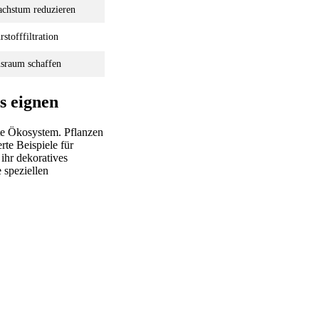
achstum reduzieren
stofffiltration
nsraum schaffen
s eignen
mte Ökosystem. Pflanzen
te Beispiele für
ihr dekoratives
 speziellen