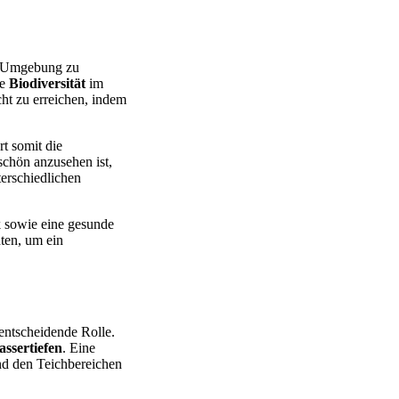
he Umgebung zu
ie
Biodiversität
im
ht zu erreichen, indem
rt somit die
schön anzusehen ist,
terschiedlichen
k sowie eine gesunde
ten, um ein
entscheidende Rolle.
ssertiefen
. Eine
nd den Teichbereichen