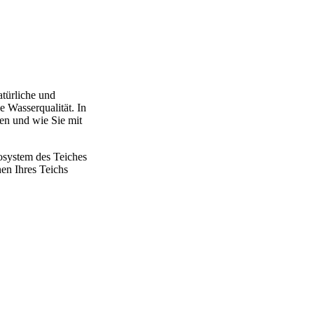
atürliche und
e Wasserqualität. In
nen und wie Sie mit
osystem des Teiches
nen Ihres Teichs