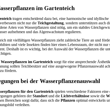
asserpflanzen im Gartenteich
enteich
tragen entscheidend dazu bei, eine harmonische und idyllisc
verbessern nicht nur die
Teichgestaltung
, sondern unterstützen auch d
ene Arten von Wasserpflanzen sind nötig, um ein stabiles Gleichgewic
asser aufnehmen und das Algenwachstum regulieren.
teich mit vielfältigen Wasserpflanzen zieht zahlreiche Tiere an und förde
phibien und viele Insekten finden hier einen Lebensraum, der nicht nur 
ent. Deshalb ist es wichtig, bei der Auswahl der Wasserpflanzen die un
chtigen.
r
Wasserpflanzen im Gartenteich
sorgt für eine ansprechende Ästheti
lanung sollten Teichbesitzer auf eine ausgewogene Pflanzenauswahl ach
zu fördern.
egungen bei der Wasserpflanzenauswahl
serpflanzen für den Gartenteich
spielen verschiedene Faktoren eine 
legungen gehören der
Standort
und die
Lichtverhältnisse
sowie die
Wa
sen Bereichen sorgt dafür, dass sich die
Pflanzen
optimal entwickeln u
ungsbild verleihen.