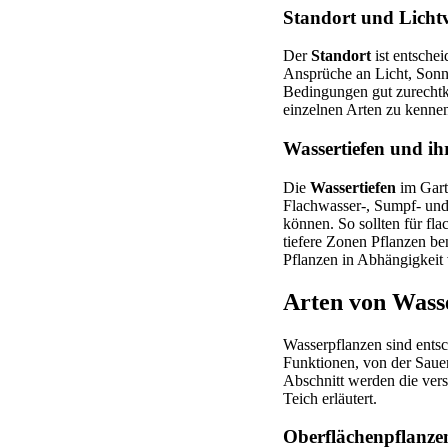
Standort und Lichtv
Der
Standort
ist entschei
Ansprüche an Licht, Sonne
Bedingungen gut zurecht
einzelnen Arten zu kenne
Wassertiefen und i
Die
Wassertiefen
im Gart
Flachwasser-, Sumpf- un
können. So sollten für fl
tiefere Zonen Pflanzen be
Pflanzen in Abhängigkeit 
Arten von Wass
Wasserpflanzen sind entsc
Funktionen, von der Sauer
Abschnitt werden die vers
Teich erläutert.
Oberflächenpflanze