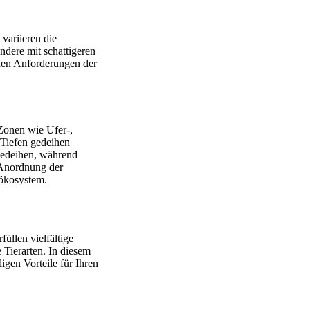
variieren die
ndere mit schattigeren
schen Anforderungen der
Zonen wie Ufer-,
 Tiefen gedeihen
 gedeihen, während
 Anordnung der
hökosystem.
üllen vielfältige
Tierarten. In diesem
igen Vorteile für Ihren