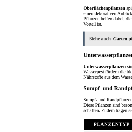
Oberflächenpflanzen
spi
einen dekorativen Anblic
Pflanzen helfen dabei, di
Vorteil ist.
Siehe auch
Garten pf
Unterwasserpflanze
Unterwasserpflanzen
sin
Wasserpest fördern die bi
Nährstoffe aus dem Wasser
Sumpf- und Randpf
Sumpf- und Randpflanzen,
Diese Pflanzen sind beso
schaffen. Zudem tragen si
PLANZENTYP