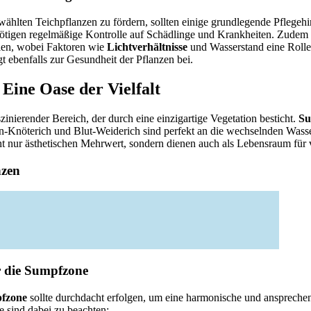
hlten Teichpflanzen zu fördern, sollten einige grundlegende Pflegehi
tigen regelmäßige Kontrolle auf Schädlinge und Krankheiten. Zudem i
hlen, wobei Faktoren wie
Lichtverhältnisse
und Wasserstand eine Rolle 
 ebenfalls zur Gesundheit der Pflanzen bei.
Eine Oase der Vielfalt
szinierender Bereich, der durch eine einzigartige Vegetation besticht.
Su
-Knöterich und Blut-Weiderich sind perfekt an die wechselnden Wasse
ht nur ästhetischen Mehrwert, sondern dienen auch als Lebensraum für v
nzen
r die Sumpfzone
fzone
sollte durchdacht erfolgen, um eine harmonische und ansprech
e sind dabei zu beachten: