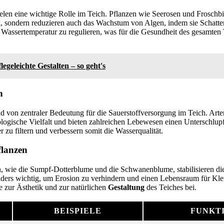
elen eine wichtige Rolle im Teich. Pflanzen wie Seerosen und Froschbis
k, sondern reduzieren auch das Wachstum von Algen, indem sie Schatte
e Wassertemperatur zu regulieren, was für die Gesundheit des gesamte
legeleichte Gestalten – so geht's
n
d von zentraler Bedeutung für die Sauerstoffversorgung im Teich. Art
ologische Vielfalt und bieten zahlreichen Lebewesen einen Unterschlupf
 zu filtern und verbessern somit die Wasserqualität.
lanzen
 wie die Sumpf-Dotterblume und die Schwanenblume, stabilisieren die
nders wichtig, um Erosion zu verhindern und einen Lebensraum für Kl
e zur Ästhetik und zur natürlichen
Gestaltung
des Teiches bei.
BEISPIELE
FUNKT