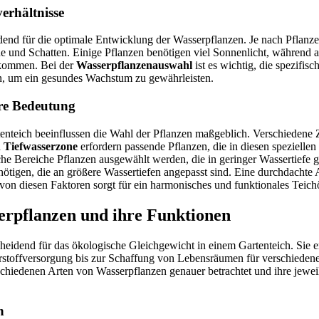
erhältnisse
dend für die optimale Entwicklung der Wasserpflanzen. Je nach Pflanze 
 und Schatten. Einige Pflanzen benötigen viel Sonnenlicht, während a
kommen. Bei der
Wasserpflanzenauswahl
ist es wichtig, die spezifi
n, um ein gesundes Wachstum zu gewährleisten.
hre Bedeutung
enteich beeinflussen die Wahl der Pflanzen maßgeblich. Verschiedene 
d
Tiefwasserzone
erfordern passende Pflanzen, die in diesen speziellen
ache Bereiche Pflanzen ausgewählt werden, die in geringer Wassertiefe
nötigen, die an größere Wassertiefen angepasst sind. Eine durchdachte
von diesen Faktoren sorgt für ein harmonisches und funktionales Teic
erpflanzen und ihre Funktionen
heidend für das ökologische Gleichgewicht in einem Gartenteich. Sie erf
stoffversorgung bis zur Schaffung von Lebensräumen für verschiedene 
chiedenen Arten von Wasserpflanzen genauer betrachtet und ihre jeweil
n