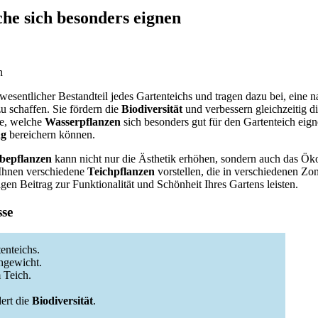
he sich besonders eignen
wesentlicher Bestandteil jedes Gartenteichs und tragen dazu bei, eine n
schaffen. Sie fördern die
Biodiversität
und verbessern gleichzeitig di
ie, welche
Wasserpflanzen
sich besonders gut für den Gartenteich eig
ng
bereichern können.
 bepflanzen
kann nicht nur die Ästhetik erhöhen, sondern auch das Ök
 Ihnen verschiedene
Teichpflanzen
vorstellen, die in verschiedenen Zo
gen Beitrag zur Funktionalität und Schönheit Ihres Gartens leisten.
sse
enteichs.
hgewicht.
 Teich.
dert die
Biodiversität
.