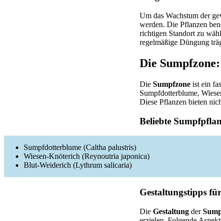
Um das Wachstum der gewä
werden. Die Pflanzen benö
richtigen Standort zu wä
regelmäßige Düngung trägt
Die Sumpfzone: 
Die
Sumpfzone
ist ein fa
Sumpfdotterblume, Wiesen
Diese Pflanzen bieten nic
Beliebte Sumpfpfla
Sumpfdotterblume (Caltha palustris)
Wiesen-Knöterich (Reynoutria japonica)
Blut-Weiderich (Lythrum salicaria)
Gestaltungstipps fü
Die
Gestaltung
der
Sump
erzielen. Folgende Aspekt