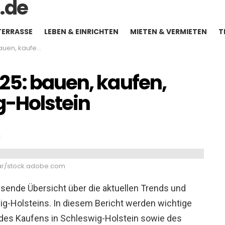
TERRASSE
LEBEN & EINRICHTEN
MIETEN & VERMIETEN
T
in Schleswig-Holstein
25: bauen, kaufen,
g-Holstein
1
atar/stock.adobe.com
sende Übersicht über die aktuellen Trends und
g-Holsteins. In diesem Bericht werden wichtige
 des Kaufens in Schleswig-Holstein sowie des