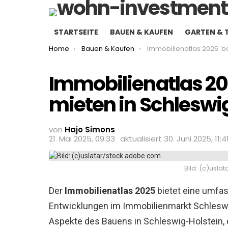
STARTSEITE
BAUEN & KAUFEN
GARTEN & 
You are here:
Home
Bauen & Kaufen
Immobilienatlas 2025: bauen, kaufen, mieten 
Immobilienatlas 20
mieten in Schleswi
von
Hajo Simons
21. Mai 2025, 09:33
aktualisiert
30. Juni 2025, 11:4
Bild: (c)usl
Der
Immobilienatlas 2025
bietet eine umfas
Entwicklungen im Immobilienmarkt Schleswi
Aspekte des Bauens in Schleswig-Holstein,