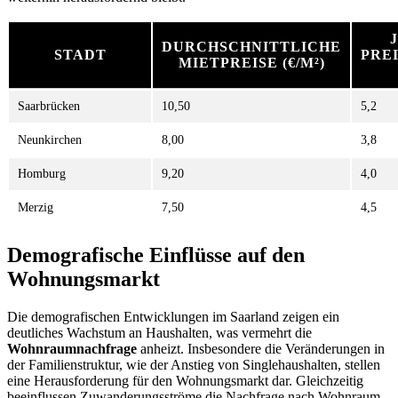
DURCHSCHNITTLICHE
STADT
PRE
MIETPREISE (€/M²)
Saarbrücken
10,50
5,2
Neunkirchen
8,00
3,8
Homburg
9,20
4,0
Merzig
7,50
4,5
Demografische Einflüsse auf den
Wohnungsmarkt
Die demografischen Entwicklungen im Saarland zeigen ein
deutliches Wachstum an Haushalten, was vermehrt die
Wohnraumnachfrage
anheizt. Insbesondere die Veränderungen in
der Familienstruktur, wie der Anstieg von Singlehaushalten, stellen
eine Herausforderung für den Wohnungsmarkt dar. Gleichzeitig
beeinflussen Zuwanderungsströme die Nachfrage nach Wohnraum