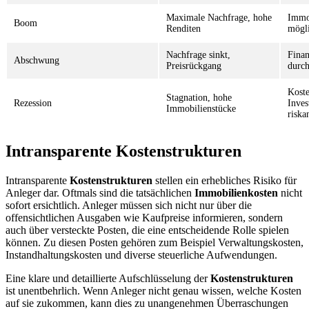
Maximale Nachfrage, hohe
Immob
Boom
Renditen
mögli
Nachfrage sinkt,
Finan
Abschwung
Preisrückgang
durch
Koste
Stagnation, hohe
Rezession
Inves
Immobilienstücke
riska
Intransparente Kostenstrukturen
Intransparente
Kostenstrukturen
stellen ein erhebliches Risiko für
Anleger dar. Oftmals sind die tatsächlichen
Immobilienkosten
nicht
sofort ersichtlich. Anleger müssen sich nicht nur über die
offensichtlichen Ausgaben wie Kaufpreise informieren, sondern
auch über versteckte Posten, die eine entscheidende Rolle spielen
können. Zu diesen Posten gehören zum Beispiel Verwaltungskosten,
Instandhaltungskosten und diverse steuerliche Aufwendungen.
Eine klare und detaillierte Aufschlüsselung der
Kostenstrukturen
ist unentbehrlich. Wenn Anleger nicht genau wissen, welche Kosten
auf sie zukommen, kann dies zu unangenehmen Überraschungen