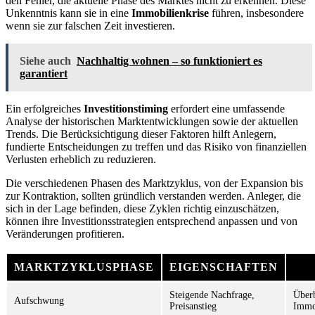
den Fehler, die aktuelle Phase des Marktes nicht zu erkennen. Diese
Unkenntnis kann sie in eine
Immobilienkrise
führen, insbesondere
wenn sie zur falschen Zeit investieren.
Siehe auch
Nachhaltig wohnen – so funktioniert es
garantiert
Ein erfolgreiches
Investitionstiming
erfordert eine umfassende
Analyse der historischen Marktentwicklungen sowie der aktuellen
Trends. Die Berücksichtigung dieser Faktoren hilft Anlegern,
fundierte Entscheidungen zu treffen und das Risiko von finanziellen
Verlusten erheblich zu reduzieren.
Die verschiedenen Phasen des Marktzyklus, von der Expansion bis
zur Kontraktion, sollten gründlich verstanden werden. Anleger, die
sich in der Lage befinden, diese Zyklen richtig einzuschätzen,
können ihre Investitionsstrategien entsprechend anpassen und von
Veränderungen profitieren.
MARKTZYKLUSPHASE
EIGENSCHAFTEN
Steigende Nachfrage,
Über
Aufschwung
Preisanstieg
Immo