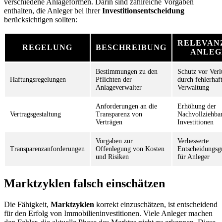
verschiedene Anlageformen. Darin sind zahlreiche Vorgaben
enthalten, die Anleger bei ihrer
Investitionsentscheidung
berücksichtigen sollten:
RELEVAN
REGELUNG
BESCHREIBUNG
ANLEG
Bestimmungen zu den
Schutz vor Verl
Haftungsregelungen
Pflichten der
durch fehlerhaf
Anlageverwalter
Verwaltung
Anforderungen an die
Erhöhung der
Vertragsgestaltung
Transparenz von
Nachvollziehbar
Verträgen
Investitionen
Vorgaben zur
Verbesserte
Transparenzanforderungen
Offenlegung von Kosten
Entscheidungsg
und Risiken
für Anleger
Marktzyklen falsch einschätzen
Die Fähigkeit,
Marktzyklen
korrekt einzuschätzen, ist entscheidend
für den Erfolg von Immobilieninvestitionen. Viele Anleger machen