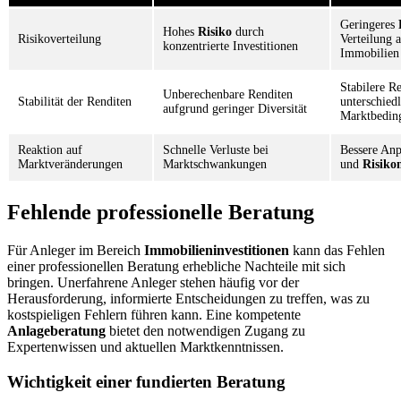
Geringeres
Hohes
Risiko
durch
Risikoverteilung
Verteilung 
konzentrierte Investitionen
Immobilien
Stabilere R
Unberechenbare Renditen
Stabilität der Renditen
unterschiedl
aufgrund geringer Diversität
Marktbedin
Reaktion auf
Schnelle Verluste bei
Bessere Anp
Marktveränderungen
Marktschwankungen
und
Risiko
Fehlende professionelle Beratung
Für Anleger im Bereich
Immobilieninvestitionen
kann das Fehlen
einer professionellen Beratung erhebliche Nachteile mit sich
bringen. Unerfahrene Anleger stehen häufig vor der
Herausforderung, informierte Entscheidungen zu treffen, was zu
kostspieligen Fehlern führen kann. Eine kompetente
Anlageberatung
bietet den notwendigen Zugang zu
Expertenwissen und aktuellen Marktkenntnissen.
Wichtigkeit einer fundierten Beratung