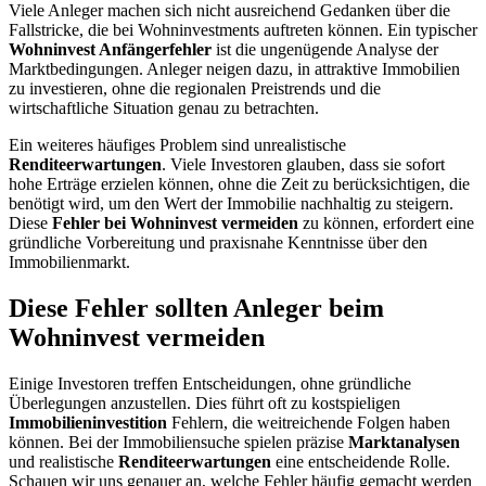
Viele Anleger machen sich nicht ausreichend Gedanken über die
Fallstricke, die bei Wohninvestments auftreten können. Ein typischer
Wohninvest Anfängerfehler
ist die ungenügende Analyse der
Marktbedingungen. Anleger neigen dazu, in attraktive Immobilien
zu investieren, ohne die regionalen Preistrends und die
wirtschaftliche Situation genau zu betrachten.
Ein weiteres häufiges Problem sind unrealistische
Renditeerwartungen
. Viele Investoren glauben, dass sie sofort
hohe Erträge erzielen können, ohne die Zeit zu berücksichtigen, die
benötigt wird, um den Wert der Immobilie nachhaltig zu steigern.
Diese
Fehler bei Wohninvest vermeiden
zu können, erfordert eine
gründliche Vorbereitung und praxisnahe Kenntnisse über den
Immobilienmarkt.
Diese Fehler sollten Anleger beim
Wohninvest vermeiden
Einige Investoren treffen Entscheidungen, ohne gründliche
Überlegungen anzustellen. Dies führt oft zu kostspieligen
Immobilieninvestition
Fehlern, die weitreichende Folgen haben
können. Bei der Immobiliensuche spielen präzise
Marktanalysen
und realistische
Renditeerwartungen
eine entscheidende Rolle.
Schauen wir uns genauer an, welche Fehler häufig gemacht werden