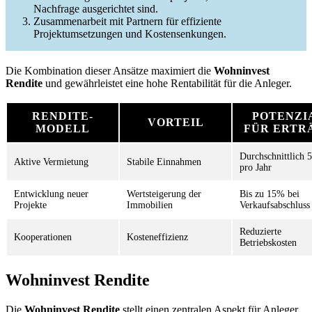
Nachfrage ausgerichtet sind.
Zusammenarbeit mit Partnern für effiziente
Projektumsetzungen und Kostensenkungen.
Die Kombination dieser Ansätze maximiert die
Wohninvest
Rendite
und gewährleistet eine hohe Rentabilität für die Anleger.
RENDITE-
POTENZI
VORTEIL
MODELL
FÜR ERTR
Durchschnittlich 
Aktive Vermietung
Stabile Einnahmen
pro Jahr
Entwicklung neuer
Wertsteigerung der
Bis zu 15% bei
Projekte
Immobilien
Verkaufsabschluss
Reduzierte
Kooperationen
Kosteneffizienz
Betriebskosten
Wohninvest Rendite
Die
Wohninvest Rendite
stellt einen zentralen Aspekt für Anleger