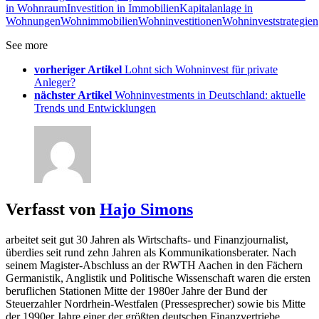
in Wohnraum
Investition in Immobilien
Kapitalanlage in
Wohnungen
Wohnimmobilien
Wohninvestitionen
Wohninveststrategien
See more
vorheriger Artikel
Lohnt sich Wohninvest für private
Anleger?
nächster Artikel
Wohninvestments in Deutschland: aktuelle
Trends und Entwicklungen
Verfasst von
Hajo Simons
arbeitet seit gut 30 Jahren als Wirtschafts- und Finanzjournalist,
überdies seit rund zehn Jahren als Kommunikationsberater. Nach
seinem Magister-Abschluss an der RWTH Aachen in den Fächern
Germanistik, Anglistik und Politische Wissenschaft waren die ersten
beruflichen Stationen Mitte der 1980er Jahre der Bund der
Steuerzahler Nordrhein-Westfalen (Pressesprecher) sowie bis Mitte
der 1990er Jahre einer der größten deutschen Finanzvertriebe